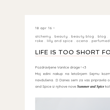
18 apr 16
alchemy
.
beauty
.
beauty blog
.
blog
.
roke
.
lilly and spice
.
ocena
.
perfumed
LIFE IS TOO SHORT F
Pozdravljene Vanilce drage ! <3
Moj edini nakup na letošnjem Sejmu kozme
navdušena. :D Danes sem za vas pripravila o
and Spice iz njihove nove
kol
Summer and Spice