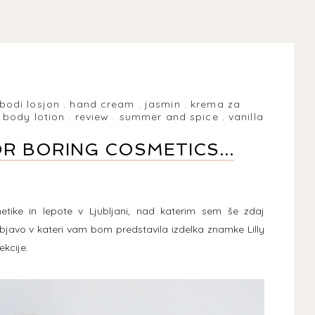
bodi losjon
.
hand cream
.
jasmin
.
krema za
 body lotion
.
review
.
summer and spice
.
vanilla
OR BORING COSMETICS...
tike in lepote v Ljubljani, nad katerim sem še zdaj
bjavo v kateri vam bom predstavila izdelka znamke Lilly
ekcije.