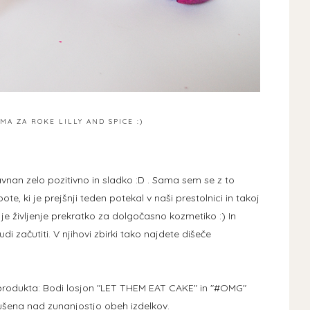
MA ZA ROKE LILLY AND SPICE :)
avnan zelo pozitivno in sladko :D . Sama sem se z to
e, ki je prejšnji teden potekal v naši prestolnici in takoj
a je življenje prekratko za dolgočasno kozmetiko :) In
i začutiti. V njihovi zbirki tako najdete dišeče
 produkta: Bodi losjon "LET THEM EAT CAKE" in "#OMG"
ušena nad zunanjostjo obeh izdelkov.