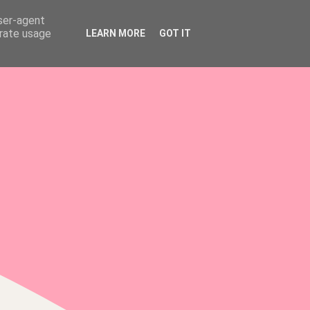
user-agent
erate usage
LEARN MORE
GOT IT