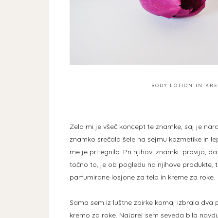
BODY LOTION IN KRE
Zelo mi je všeč koncept te znamke, saj je nar
znamko srečala šele na sejmu kozmetike in lepot
me je pritegnila. Pri njihovi znamki pravijo, d
točno to, je ob pogledu na njihove produkte, tud
parfumirane losjone za telo in kreme za roke.
Sama sem iz luštne zbirke komaj izbrala dva
kremo za roke. Najprej sem seveda bila navd