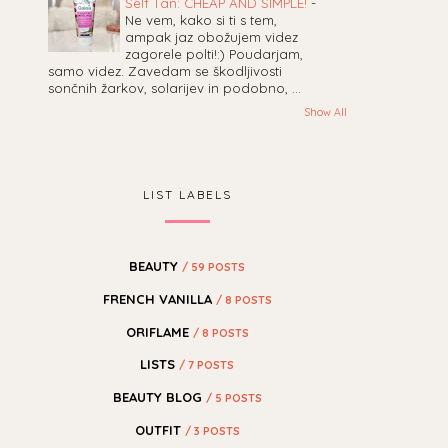
Self Tan: CHEAP AND SIMPLE!
-
Ne vem, kako si ti s tem,
ampak jaz obožujem videz
zagorele polti!:) Poudarjam,
samo videz. Zavedam se škodljivosti
sončnih žarkov, solarijev in podobno, ...
Show All
LIST LABELS
BEAUTY
/ 59 POSTS
FRENCH VANILLA
/ 8 POSTS
ORIFLAME
/ 8 POSTS
LISTS
/ 7 POSTS
BEAUTY BLOG
/ 5 POSTS
OUTFIT
/ 3 POSTS