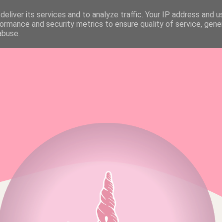
eliver its services and to analyze traffic. Your IP address and 
FAQ & MEDIA KIT
ALL RIGHTS RESERVED
ormance and security metrics to ensure quality of service, gen
abuse.