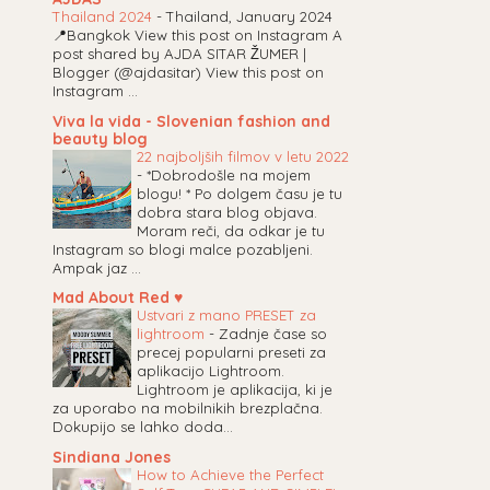
Thailand 2024
-
Thailand, January 2024
📍Bangkok View this post on Instagram A
post shared by AJDA SITAR ŽUMER |
Blogger (@ajdasitar) View this post on
Instagram ...
Viva la vida - Slovenian fashion and
beauty blog
22 najboljših filmov v letu 2022
-
*Dobrodošle na mojem
blogu! * Po dolgem času je tu
dobra stara blog objava.
Moram reči, da odkar je tu
Instagram so blogi malce pozabljeni.
Ampak jaz ...
Mad About Red ♥
Ustvari z mano PRESET za
lightroom
-
Zadnje čase so
precej popularni preseti za
aplikacijo Lightroom.
Lightroom je aplikacija, ki je
za uporabo na mobilnikih brezplačna.
Dokupijo se lahko doda...
Sindiana Jones
How to Achieve the Perfect