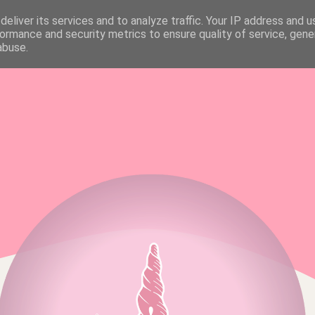
eliver its services and to analyze traffic. Your IP address and 
FAQ & MEDIA KIT
ALL RIGHTS RESERVED
ormance and security metrics to ensure quality of service, gen
abuse.