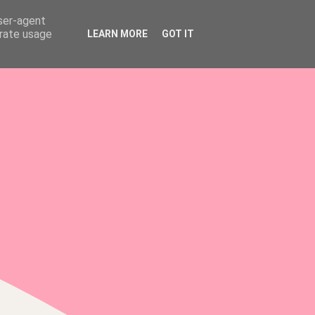
user-agent
erate usage
LEARN MORE
GOT IT