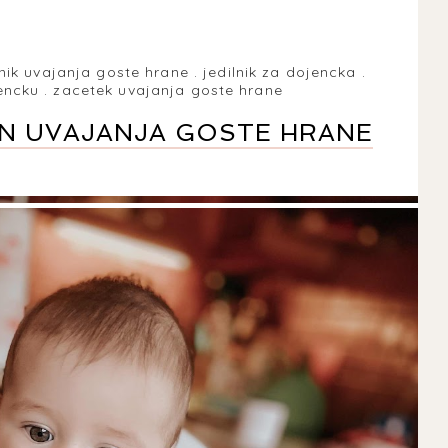
lnik uvajanja goste hrane
.
jedilnik za dojencka
.
encku
.
zacetek uvajanja goste hrane
DEN UVAJANJA GOSTE HRANE