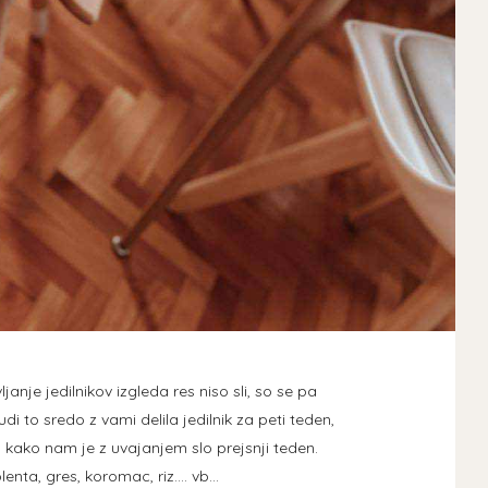
janje jedilnikov izgleda res niso sli, so se pa
di to sredo z vami delila jedilnik za peti teden,
a kako nam je z uvajanjem slo prejsnji teden.
enta, gres, koromac, riz.... vb…