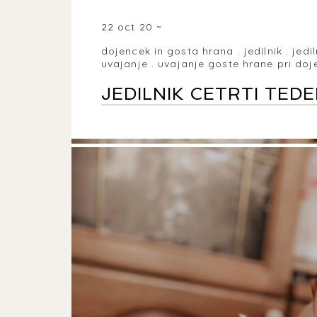
22 oct 20
dojencek in gosta hrana
.
jedilnik
.
jedi
uvajanje
.
uvajanje goste hrane pri doj
JEDILNIK CETRTI TE