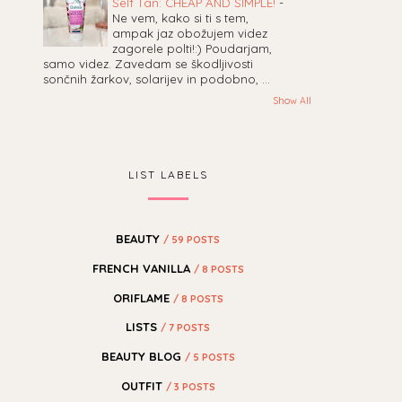
Self Tan: CHEAP AND SIMPLE!
-
Ne vem, kako si ti s tem,
ampak jaz obožujem videz
zagorele polti!:) Poudarjam,
samo videz. Zavedam se škodljivosti
sončnih žarkov, solarijev in podobno, ...
Show All
LIST LABELS
BEAUTY
/ 59 POSTS
FRENCH VANILLA
/ 8 POSTS
ORIFLAME
/ 8 POSTS
LISTS
/ 7 POSTS
BEAUTY BLOG
/ 5 POSTS
OUTFIT
/ 3 POSTS