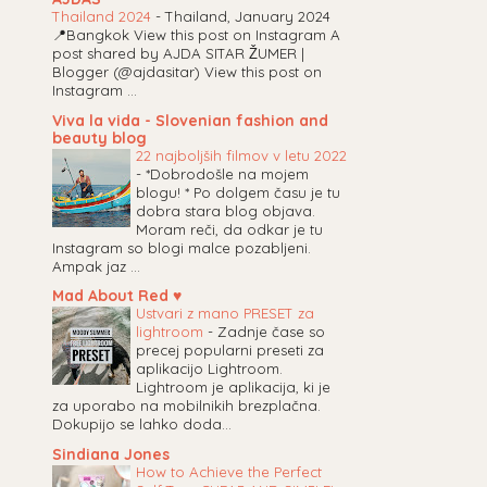
Thailand 2024
-
Thailand, January 2024
📍Bangkok View this post on Instagram A
post shared by AJDA SITAR ŽUMER |
Blogger (@ajdasitar) View this post on
Instagram ...
Viva la vida - Slovenian fashion and
beauty blog
22 najboljših filmov v letu 2022
-
*Dobrodošle na mojem
blogu! * Po dolgem času je tu
dobra stara blog objava.
Moram reči, da odkar je tu
Instagram so blogi malce pozabljeni.
Ampak jaz ...
Mad About Red ♥
Ustvari z mano PRESET za
lightroom
-
Zadnje čase so
precej popularni preseti za
aplikacijo Lightroom.
Lightroom je aplikacija, ki je
za uporabo na mobilnikih brezplačna.
Dokupijo se lahko doda...
Sindiana Jones
How to Achieve the Perfect