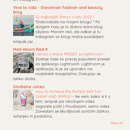
Viva la vida - Slovenian fashion and beauty
blog
22 najboljših filmov v letu 2022
-
*Dobrodošle na mojem blogu! * Po
dolgem času je tu dobra stara blog
objava. Moram reči, da odkar je tu
Instagram so blogi malce pozabljeni.
Ampak jaz ...
Mad About Red ♥
Ustvari z mano PRESET za lightroom
-
Zadnje čase so precej popularni preseti
za aplikacijo Lightroom. Lightroom je
aplikacija, ki je za uporabo na
mobilnikih brezplačna. Dokupijo se
lahko doda...
Sindiana Jones
How to Achieve the Perfect Self Tan:
CHEAP AND SIMPLE!
-
Ne vem, kako si ti s
tem, ampak jaz obožujem videz
zagorele polti!:) Poudarjam, samo videz.
Zavedam se škodljivosti sončnih žarkov,
solarijev in podobno, ...
Show All