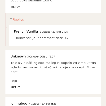
coat looks beautiful too! X
REPLY
Replies
French Vanilla
2 October 2016 at 21:06
Thanks for your comment dear. <3
Unknown
3 October 2016 at 13:57
Tale siv plašč izgleda res lep in popoln za zimo. Stran
zgleda res super in všeč mi je njen koncept. Super
post.
Leja
REPLY
luninaboo
4 October 2016 at 18:39