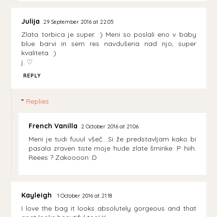
Julija
29 September 2016 at 22:05
Zlata torbica je super. :) Meni so poslali eno v baby
blue barvi in sem res navdušena nad njo, super
kvaliteta. :)
j. ♡
REPLY
Replies
French Vanilla
2 October 2016 at 21:06
Meni je tudi fuuul všeč.. Si že predstavljam kako bi
pasala zraven tiste moje hude zlate šminke :P hiih.
Reees ? Zakoooon :D
Kayleigh
1 October 2016 at 21:18
I love the bag it looks absolutely gorgeous and that