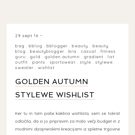
29 sept 16
bag
.
bblog
.
bblogger
.
beauty
.
beauty
blog
.
beautyblogger
.
bra
.
casual
.
fitness
guru
.
gold
.
golden autumn
.
gradient
.
list
.
outfit
.
pants
.
sportswear
.
style
.
stylewe
.
sweater
.
wishlist
GOLDEN AUTUMN
STYLEWE WISHLIST
Ker tu in tam paše kakšna wishlista, sem se tokrat
odločila, da si jo pripravim za malo večji budget in z
modnimi dizajnerskimi kreacijami iz spletne trgovine