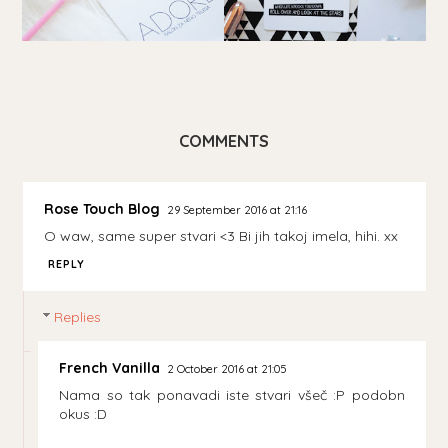
COMMENTS
Rose Touch Blog
29 September 2016 at 21:16
O waw, same super stvari <3 Bi jih takoj imela, hihi. xx
REPLY
Replies
French Vanilla
2 October 2016 at 21:05
Nama so tak ponavadi iste stvari všeč :P podobn
okus :D