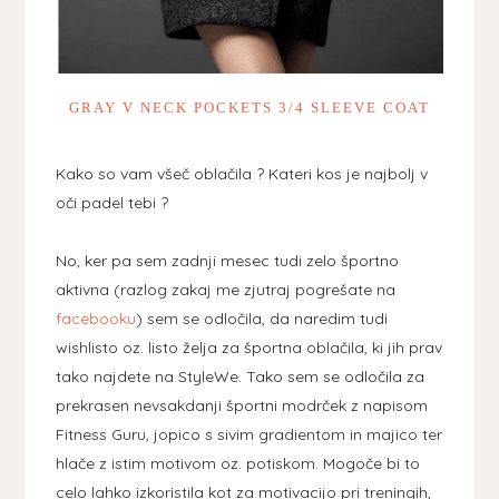
GRAY V NECK POCKETS 3/4 SLEEVE COAT
Kako so vam všeč oblačila ? Kateri kos je najbolj v
oči padel tebi ?
No, ker pa sem zadnji mesec tudi zelo športno
aktivna (razlog zakaj me zjutraj pogrešate na
facebooku
) sem se odločila, da naredim tudi
wishlisto oz. listo želja za športna oblačila, ki jih prav
tako najdete na StyleWe. Tako sem se odločila za
prekrasen nevsakdanji športni modrček z napisom
Fitness Guru, jopico s sivim gradientom in majico ter
hlače z istim motivom oz. potiskom. Mogoče bi to
celo lahko izkoristila kot za motivacijo pri treningih,