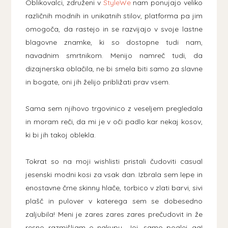
Oblikovalci, združeni v
StyleWe
nam ponujajo veliko
različnih modnih in unikatnih stilov, platforma pa jim
omogoča, da rastejo in se razvijajo v svoje lastne
blagovne znamke, ki so dostopne tudi nam,
navadnim smrtnikom. Menijo namreč tudi, da
dizajnerska oblačila, ne bi smela biti samo za slavne
in bogate, oni jih želijo približati prav vsem.
Sama sem njihovo trgovinico z veseljem pregledala
in moram reči, da mi je v oči padlo kar nekaj kosov,
ki bi jih takoj oblekla.
Tokrat so na moji wishlisti pristali čudoviti casual
jesenski modni kosi za vsak dan. Izbrala sem lepe in
enostavne črne skinny hlače, torbico v zlati barvi, sivi
plašč in pulover v katerega sem se dobesedno
zaljubila! Meni je zares zares zares prečudovit in že
resno razmišljam o nakupu. Joj, samo poglej ga!