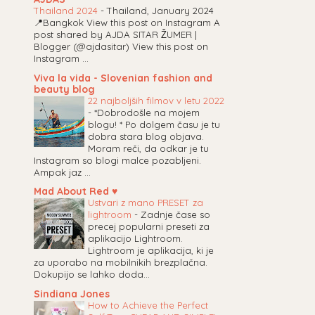
Thailand 2024
-
Thailand, January 2024
📍Bangkok View this post on Instagram A
post shared by AJDA SITAR ŽUMER |
Blogger (@ajdasitar) View this post on
Instagram ...
Viva la vida - Slovenian fashion and
beauty blog
22 najboljših filmov v letu 2022
-
*Dobrodošle na mojem
blogu! * Po dolgem času je tu
dobra stara blog objava.
Moram reči, da odkar je tu
Instagram so blogi malce pozabljeni.
Ampak jaz ...
Mad About Red ♥
Ustvari z mano PRESET za
lightroom
-
Zadnje čase so
precej popularni preseti za
aplikacijo Lightroom.
Lightroom je aplikacija, ki je
za uporabo na mobilnikih brezplačna.
Dokupijo se lahko doda...
Sindiana Jones
How to Achieve the Perfect