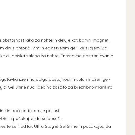
e obstojnost laka za nohte in deluje kot barvni magnet.
ni s prepričljivim in edinstvenim gel-like sijajem. Za
čke ali obiska salona za nohte. Enostavno odstranjevanje
zagotavlja izjemno dolgo obstojnost in voluminozen gel-
y & Gel Shine nudi idealno zaščito za brezhibno manikiro.
ine in počakajte, da se posuši.
zbiri in počakajte, da se posuši.
nesite še Nad lak Ultra Stay & Gel Shine in počakajte, da