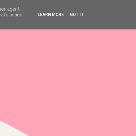
user-agent
erate usage
LEARN MORE
GOT IT