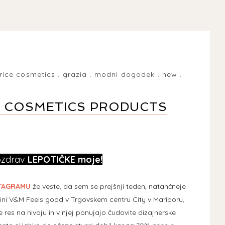
rice cosmetics
.
grazia
.
modni dogodek
.
new
.
CE COSMETICS PRODUCTS
ozdrav
LEPOTIČKE moje!
TAGRAMU
že veste, da sem se prejšnji teden, natančneje
ini V&M Feels good v Trgovskem centru City v Mariboru,
je res na nivoju in v njej ponujajo čudovite dizajnerske