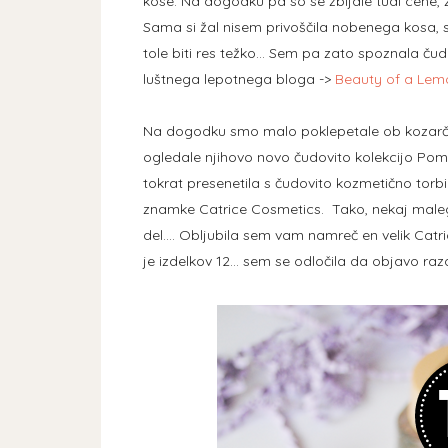
kose. Na dogodku pa so se zbijale tudi cene, z
Sama si žal nisem privoščila nobenega kosa, sa
tole biti res težko... Sem pa zato spoznala ču
luštnega lepotnega bloga ->
Beauty of a Lemon
Na dogodku smo malo poklepetale ob kozarčk
ogledale njihovo novo čudovito kolekcijo Pomla
tokrat presenetila s čudovito kozmetično torb
znamke Catrice Cosmetics. Tako, nekaj maleg
del.... Obljubila sem vam namreč en velik Catric
je izdelkov 12... sem se odločila da objavo r