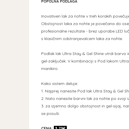
POPOLNA PODLAGA
Inovativen lak za nohte v treh korakih povečuj
Obstojnost laka za nohte je povečana do osem d
profesionalne rezultate - brez uporabe LED lu
s klasičnim odstranjevalcem laka za nohte.
Podlak lak Ultra Stay & Gel Shine utrdi barvo
gel-zaključek. V kombinaciji s Pod lakom Ultra
manikiro.
Kako sistem deluje:
1. Najprej nanesite Pod lak Ultra Stay & Gel Sh
2. Nato nanesite barvni lak za nohte po svoji i
3. za izjemno dolgo obstojnost in gel-sijaj, na
se posuši.
CENA:
3,79€