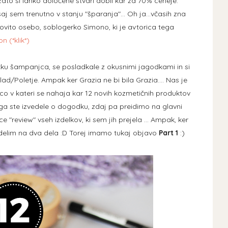
ato si lahko določene stvari dobil kar za 70% ceneje.
j sem trenutno v stanju "šparanja"... Oh ja...včasih zna
dovito osebo, soblogerko Simono, ki je avtorica tega
 (*klik*)
u šampanjca, se posladkale z okusnimi jagodkami in si
d/Poletje. Ampak ker Grazia ne bi bila Grazia.... Nas je
ico v kateri se nahaja kar 12 novih kozmetičnih produktov
a ste izvedele o dogodku, zdaj pa preidimo na glavni
e "review" vseh izdelkov, ki sem jih prejela ... Ampak, ker
azdelim na dva dela :D Torej imamo tukaj objavo
Part 1
:)