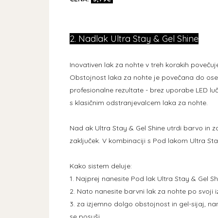
2. Nadlak Ultra Stay & Gel Shine
Inovativen lak za nohte v treh korakih povečuj
Obstojnost laka za nohte je povečana do osem d
profesionalne rezultate - brez uporabe LED lu
s klasičnim odstranjevalcem laka za nohte.
Nad ak Ultra Stay & Gel Shine utrdi barvo in 
zaključek. V kombinaciji s Pod lakom Ultra Sta
Kako sistem deluje:
1. Najprej nanesite Pod lak Ultra Stay & Gel Sh
2. Nato nanesite barvni lak za nohte po svoji i
3. za izjemno dolgo obstojnost in gel-sijaj, na
se posuši.