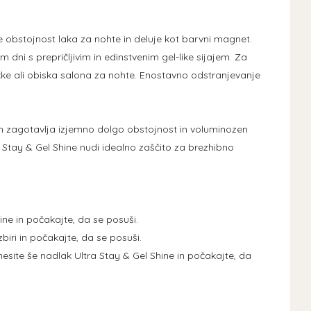
e obstojnost laka za nohte in deluje kot barvni magnet.
ni s prepričljivim in edinstvenim gel-like sijajem. Za
čke ali obiska salona za nohte. Enostavno odstranjevanje
 in zagotavlja izjemno dolgo obstojnost in voluminozen
 Stay & Gel Shine nudi idealno zaščito za brezhibno
ine in počakajte, da se posuši.
zbiri in počakajte, da se posuši.
nesite še nadlak Ultra Stay & Gel Shine in počakajte, da