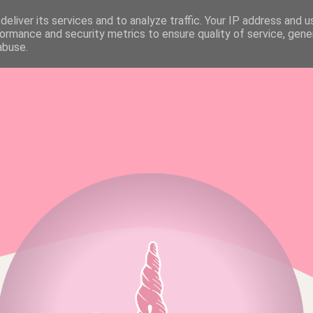
eliver its services and to analyze traffic. Your IP address and 
FAQ & MEDIA KIT
ALL RIGHTS RESERVED
ormance and security metrics to ensure quality of service, gen
abuse.