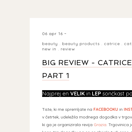
06 apr 16
beauty
.
beauty products
.
catrice
.
cat
new in
.
review
BIG REVIEW - CATRI
PART 1
Najprej en
VELIK
in
LEP
sončkast p
Tiste, ki me spremljate na
FACEBOOKU
in
INS
v četrtek, udeležila modnega dogodka v trgov
ki ga je organizirala revija
Grazia
. Trgovinica 