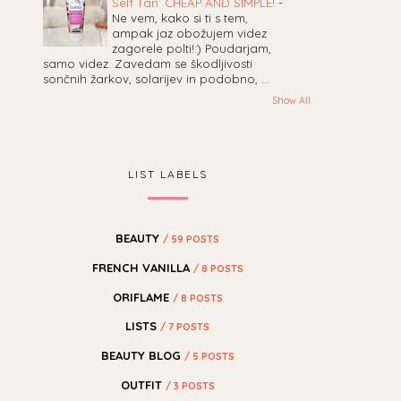
Self Tan: CHEAP AND SIMPLE!
-
Ne vem, kako si ti s tem,
ampak jaz obožujem videz
zagorele polti!:) Poudarjam,
samo videz. Zavedam se škodljivosti
sončnih žarkov, solarijev in podobno, ...
Show All
LIST LABELS
BEAUTY
/ 59 POSTS
FRENCH VANILLA
/ 8 POSTS
ORIFLAME
/ 8 POSTS
LISTS
/ 7 POSTS
BEAUTY BLOG
/ 5 POSTS
OUTFIT
/ 3 POSTS