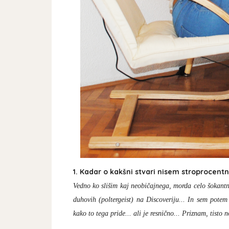
1. Kadar o kakšni stvari nisem stroprocen
Vedno ko slišim kaj neobičajnega, morda celo šokant
duhovih (poltergeist) na Discoveriju... In sem potem
kako to tega pride... ali je resnično... Priznam, tisto 