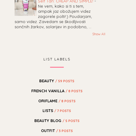
Self Tan: CHEAP AND SIMPLE!
-
Ne vem, kako si ti s tem,
ampak jaz obožujem videz
zagorele polti!:) Poudarjam,
samo videz. Zavedam se škodljivosti
sončnih žarkov, solarijev in podobno, ...
Show All
LIST LABELS
BEAUTY
/ 59 POSTS
FRENCH VANILLA
/ 8 POSTS
ORIFLAME
/ 8 POSTS
LISTS
/ 7 POSTS
BEAUTY BLOG
/ 5 POSTS
OUTFIT
/ 3 POSTS