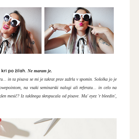
kri po žilah.
Ne maram je.
.. in ta pisava se mi je takrat prav zažrla v spomin. Sošolka jo je
owepointom, na vsaki seminarski nalogi ali referatu... in celo na
šen mesič? Iz takšnega skropucala od pisave. Ma' eyez 'r bleedin',