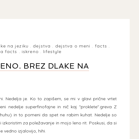
ke na jeziku
.
dejstva
.
dejstva o meni
.
facts
.
la facts
.
iskreno
.
lifestyle
RENO. BREZ DLAKE NA
. Nedelja je. Ko to zapišem, se mi v glavi prične vrtet
i nedelje superfinofajne in nič kaj "proklete".greva Z
huhu) in to pomeni da spet ne rabim kuhat. Nedelje so
zkoristim za poležavanje in mojo leno rit. Poskusi, da si
vedno izjalovijo, hihi.