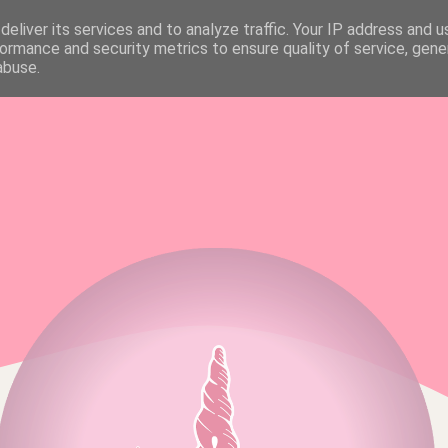
eliver its services and to analyze traffic. Your IP address and 
FAQ & MEDIA KIT
ALL RIGHTS RESERVED
ormance and security metrics to ensure quality of service, gen
abuse.