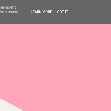
user-agent
erate usage
LEARN MORE
GOT IT