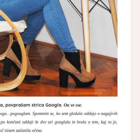
tna, povprašam strica Googla.
On ve vse.
nega...pogooglam. Spomnim se, ko sem gledala oddajo o nagajivih
 po končani oddaji še dve uri googlala in brala o tem, kaj to je,
noč nisem zatisnila očesa.