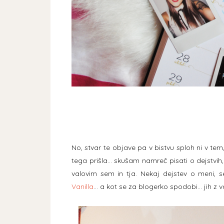
No, stvar te objave pa v bistvu sploh ni v te
tega prišla... skušam namreč pisati o dejstvih
valovim sem in tja. Nekaj dejstev o meni, 
Vanilla
... a kot se za blogerko spodobi... jih 