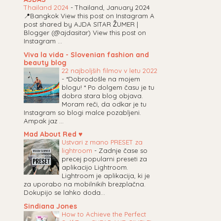
Thailand 2024
-
Thailand, January 2024
📍Bangkok View this post on Instagram A
post shared by AJDA SITAR ŽUMER |
Blogger (@ajdasitar) View this post on
Instagram ...
Viva la vida - Slovenian fashion and
beauty blog
22 najboljših filmov v letu 2022
-
*Dobrodošle na mojem
blogu! * Po dolgem času je tu
dobra stara blog objava.
Moram reči, da odkar je tu
Instagram so blogi malce pozabljeni.
Ampak jaz ...
Mad About Red ♥
Ustvari z mano PRESET za
lightroom
-
Zadnje čase so
precej popularni preseti za
aplikacijo Lightroom.
Lightroom je aplikacija, ki je
za uporabo na mobilnikih brezplačna.
Dokupijo se lahko doda...
Sindiana Jones
How to Achieve the Perfect