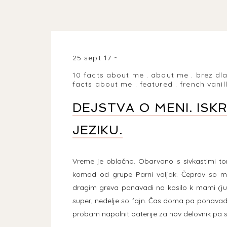
25 sept 17
10 facts about me
.
about me
.
brez dla
facts about me
.
featured
.
french vanil
DEJSTVA O MENI. ISK
JEZIKU.
Vreme je oblačno. Obarvano s sivkastimi toni
komad od grupe Parni valjak. Čeprav so men
dragim greva ponavadi na kosilo k mami (ju
super, nedelje so fajn. Čas doma pa ponavadi i
probam napolnit baterije za nov delovnik pa se 